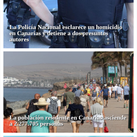
La Policía Nacional esclarece un homicidio
en Canarias y detiene a dos presuntos
autores
La población residente en Canarias asciende
a 2.277.705 personas