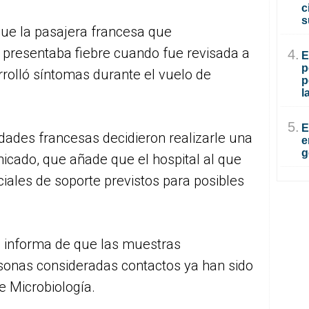
c
s
 que la pasajera francesa que
o presentaba fiebre cuando fue revisada a
4.
E
p
rolló síntomas durante el vuelo de
p
l
5.
E
ridades francesas decidieron realizarle una
e
g
icado, que añade que el hospital al que
iales de soporte previstos para posibles
d informa de que las muestras
rsonas consideradas contactos ya han sido
e Microbiología.