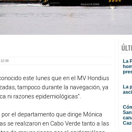
ÚLT
La P
 12:39
homi
pre
econocido este lunes que en el MV Hondius
izadas, tampoco durante la navegación, ya
La 
asc
ica ni razones epidemiológicas”.
Cóm
San
da por el departamento que dirige Mónica
can
as se realizaron en Cabo Verde tanto a las
Caz