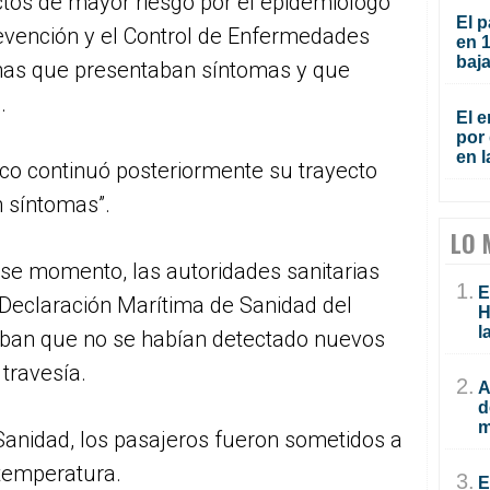
tos de mayor riesgo por el epidemiólogo
El p
evención y el Control de Enfermedades
en 
baja
nas que presentaban síntomas y que
.
El e
por 
en l
rco continuó posteriormente su trayecto
n síntomas”.
LO 
se momento, las autoridades sanitarias
1.
E
 Declaración Marítima de Sanidad del
H
l
aban que no se habían detectado nuevos
travesía.
2.
A
d
m
Sanidad, los pasajeros fueron sometidos a
 temperatura.
3.
E