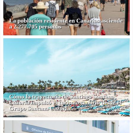
La población residente en Canarias asciende
a 2.277.705 personas
Cómo la trayectoria de Santiago Santana
Cazorla impulsó el turismo canario desde el
Grupo Santana Cazorla