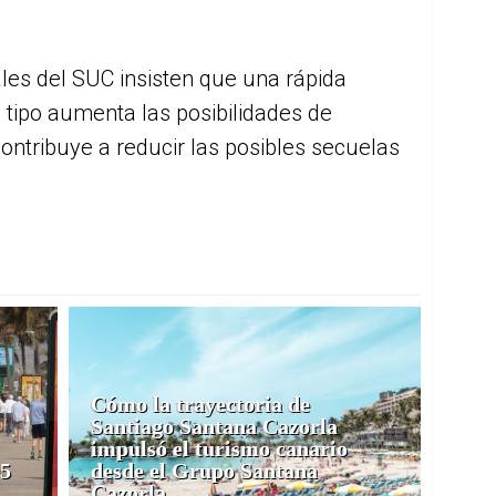
ales del SUC insisten que una rápida
 tipo aumenta las posibilidades de
ontribuye a reducir las posibles secuelas
Cómo la trayectoria de
Santiago Santana Cazorla
impulsó el turismo canario
05
desde el Grupo Santana
Cazorla