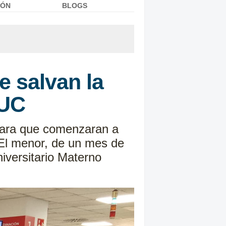
IÓN
BLOGS
e salvan la
SUC
 para que comenzaran a
 El menor, de un mes de
iversitario Materno