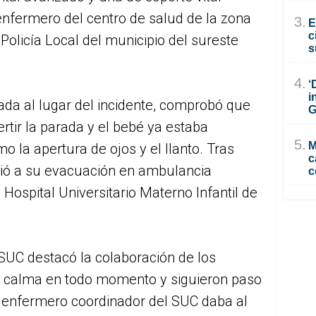
enfermero del centro de salud de la zona
3.
E
c
Policía Local del municipio del sureste
s
4.
‘
i
egada al lugar del incidente, comprobó que
G
rtir la parada y el bebé ya estaba
5.
M
 la apertura de ojos y el llanto. Tras
c
dió a su evacuación en ambulancia
c
Hospital Universitario Materno Infantil de
SUC destacó la colaboración de los
a calma en todo momento y siguieron paso
l enfermero coordinador del SUC daba al