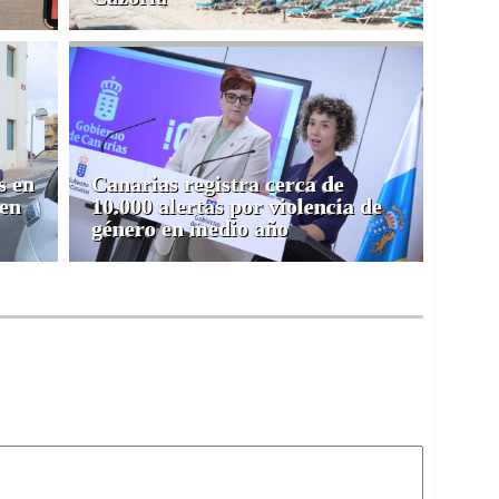
s en
Canarias registra cerca de
 en
10.000 alertas por violencia de
género en medio año