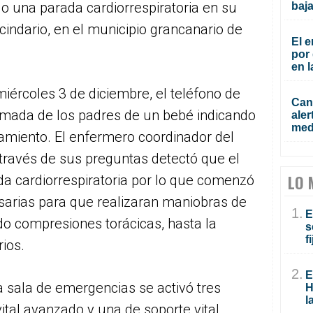
o una parada cardiorrespiratoria en su
baja
ecindario, en el municipio grancanario de
El e
por 
en l
iércoles 3 de diciembre, el teléfono de
Cana
amada de los padres de un bebé indicando
aler
med
amiento. El enfermero coordinador del
través de sus preguntas detectó que el
LO 
a cardiorrespiratoria por lo que comenzó
esarias para que realizaran maniobras de
1.
E
do compresiones torácicas, hasta la
s
f
rios.
2.
E
 sala de emergencias se activó tres
H
l
ital avanzado y una de soporte vital