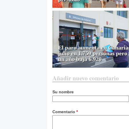
El paro aumenta en Canaria
julio en 1.759 personas pero
un año baja 6.920
Añadir nuevo comentario
Su nombre
Comentario
*