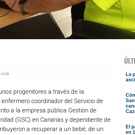
ÚLT
La 
 13:29
asc
 unos progenitores a través de la
Cóm
n enfermero coordinador del Servicio de
San
can
rito a la empresa pública Gestión de
Caz
uridad (GSC) en Canarias y dependiente de
El p
tribuyeron a recuperar a un bebé, de un
en 