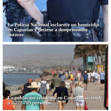
La Policía Nacional esclarece un homicidio
en Canarias y detiene a dos presuntos
autores
La población residente en Canarias asciende
a 2.277.705 personas