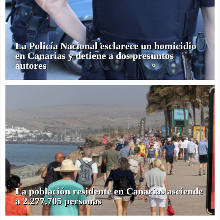
La Policía Nacional esclarece un homicidio
en Canarias y detiene a dos presuntos
autores
La población residente en Canarias asciende
a 2.277.705 personas