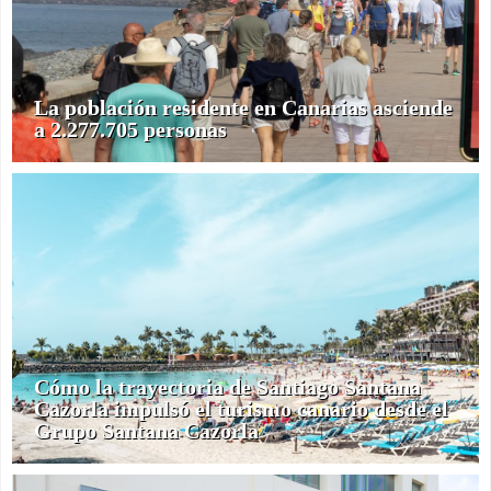
La población residente en Canarias asciende
a 2.277.705 personas
Cómo la trayectoria de Santiago Santana
Cazorla impulsó el turismo canario desde el
Grupo Santana Cazorla