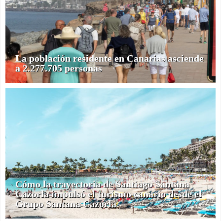
La población residente en Canarias asciende
a 2.277.705 personas
Cómo la trayectoria de Santiago Santana
Cazorla impulsó el turismo canario desde el
Grupo Santana Cazorla