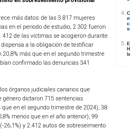
rminó en sobreseimiento provisional
4.
C
frece más datos: de las 3.817 mujeres
m
c
ias en el periodo de estudio, 2.302 fueron
s
. 412 de las víctimas se acogieron durante
5.
 dispensa a la obligación de testificar
E
H
un 20,8% más que en el segundo trimestre
l
abían confirmado las denuncias 341
los órganos judiciales canarios que
e género dictaron 715 sentencias
que en el segundo trimestre de 2024), 38
0,8% menos que en el año anterior), 99
 (-26,1%) y 2.412 autos de sobreseimiento