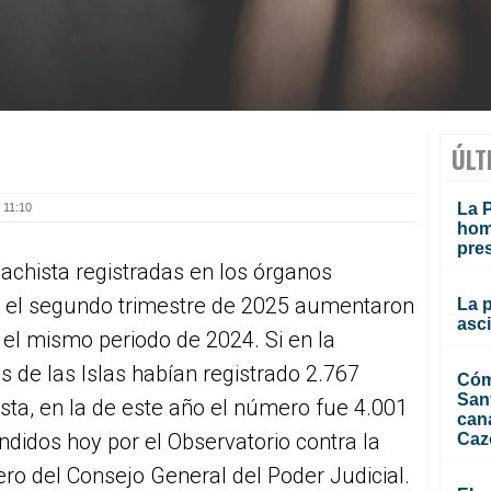
ÚLT
La P
 11:10
homi
pre
achista registradas en los órganos
te el segundo trimestre de 2025 aumentaron
La 
asc
el mismo periodo de 2024. Si en la
 de las Islas habían registrado 2.767
Cóm
San
sta, en la de este año el número fue 4.001
can
ndidos hoy por el Observatorio contra la
Caz
ro del Consejo General del Poder Judicial.