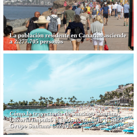
La población residente en Canarias asciende
a 2.277.705 personas
Cómo la trayectoria de Santiago Santana
Cazorla impulsó el turismo canario desde el
Grupo Santana Cazorla