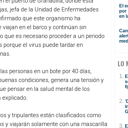
n el puerto de Granadilla, donde está
El e
jas, jefa de la Unidad de Enfermedades
por 
en l
nfirmado que este organismo ha
viajan en el barco y continúan sin
Cana
o que es necesario proceder a un periodo
aler
med
 porque el virus puede tardar en
nas.
LO 
las personas en un bote por 40 días,
1.
E
uenas condiciones, genera una tensión y
s
f
ue pensar en la salud mental de los
a explicado.
2.
‘
i
G
s y tripulantes están clasificados como
os y viajarán solamente con una mascarilla
3.
E