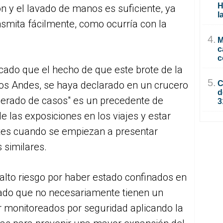
H
n y el lavado de manos es suficiente, ya
l
nsmita fácilmente, como ocurría con la
4.
M
c
c
cado que el hecho de que este brote de la
5.
 los Andes, se haya declarado en un crucero
C
d
erado de casos" es un precedente de
3
e las exposiciones en los viajes y estar
ntes cuando se empiezan a presentar
 similares.
alto riesgo por haber estado confinados en
rado que no necesariamente tienen un
er monitoreados por seguridad aplicando la