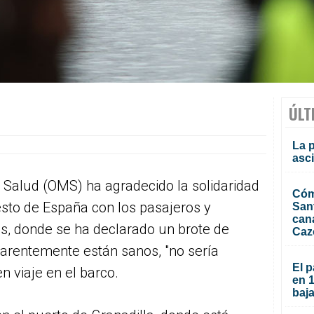
ÚLT
La 
asc
 Salud (OMS) ha agradecido la solidaridad
Cóm
esto de España con los pasajeros y
San
can
us, donde se ha declarado un brote de
Caz
parentemente están sanos, "no sería
El p
 viaje en el barco.
en 
baja