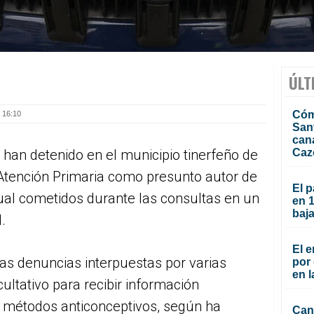
ÚLT
Cóm
 16:10
San
can
 han detenido en el municipio tinerfeño de
Caz
Atención Primaria como presunto autor de
El p
xual cometidos durante las consultas en un
en 
baja
.
El e
 las denuncias interpuestas por varias
por 
en l
ultativo para recibir información
s métodos anticonceptivos, según ha
Cana