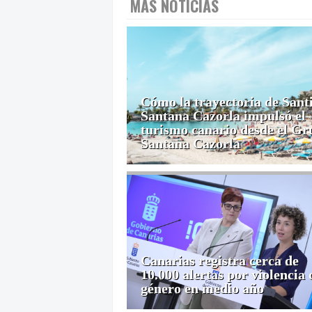
MÁS NOTICIAS
Cómo la trayectoria de Sant
Santana Cazorla impulsó el
turismo canario desde el Gr
Santana Cazorla
Canarias registra cerca de
10.000 alertas por violencia 
género en medio año