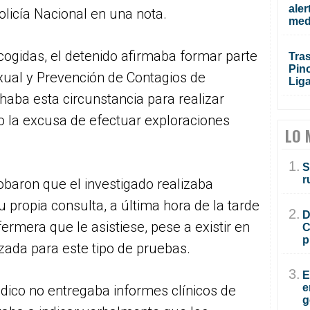
aler
olicía Nacional en una nota.
med
ogidas, el detenido afirmaba formar parte
Tras
Pino
xual y Prevención de Contagios de
Lig
aba esta circunstancia para realizar
jo la excusa de efectuar exploraciones
LO 
1.
S
r
baron que el investigado realizaba
u propia consulta, a última hora de la tarde
2.
D
ermera que le asistiese, pese a existir en
C
p
izada para este tipo de pruebas.
3.
E
e
dico no entregaba informes clínicos de
g