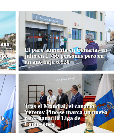
iago
El paro aumenta en Canarias en
upo
julio en 1.759 personas pero en
un año baja 6.920
Tras el Mundial, el canario
Yéremy Pino se marca un nuevo
de
reto: ganar la Liga de
Campeones