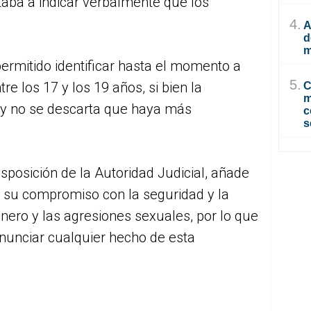
taba a indicar verbalmente que los
4.
A
d
m
permitido identificar hasta el momento a
5.
tre los 17 y los 19 años, si bien la
C
m
a y no se descarta que haya más
c
s
isposición de la Autoridad Judicial, añade
ra su compromiso con la seguridad y la
énero y las agresiones sexuales, por lo que
nunciar cualquier hecho de esta