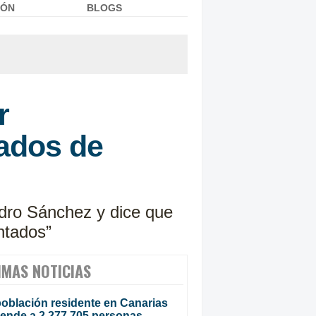
IÓN
BLOGS
r
ados de
edro Sánchez y dice que
antados”
IMAS NOTICIAS
población residente en Canarias
iende a 2.277.705 personas