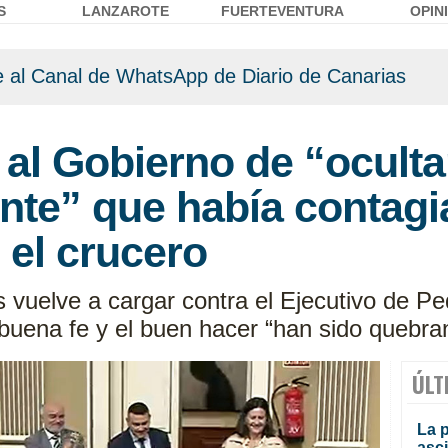
S
LANZAROTE
FUERTEVENTURA
OPIN
 al Canal de WhatsApp de Diario de Canarias
 al Gobierno de “oculta
nte” que había contagi
 el crucero
s vuelve a cargar contra el Ejecutivo de P
la buena fe y el buen hacer “han sido quebr
ÚLT
La 
asc