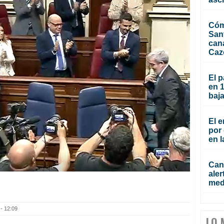
Cóm
San
can
Caz
El p
en 
baja
El e
por 
en l
Cana
aler
med
- 12:09
LO 