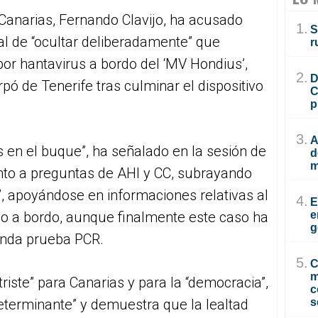
 Canarias, Fernando Clavijo, ha acusado
1.
S
al de “ocultar deliberadamente” que
r
por hantavirus a bordo del ‘MV Hondius’,
2.
D
rpó de Tenerife tras culminar el dispositivo
C
p
3.
A
 en el buque”, ha señalado en la sesión de
d
m
nto a preguntas de AHI y CC, subrayando
”, apoyándose en informaciones relativas al
4.
E
vo a bordo, aunque finalmente este caso ha
e
g
unda prueba PCR.
5.
C
m
iste” para Canarias y para la “democracia”,
c
eterminante” y demuestra que la lealtad
s