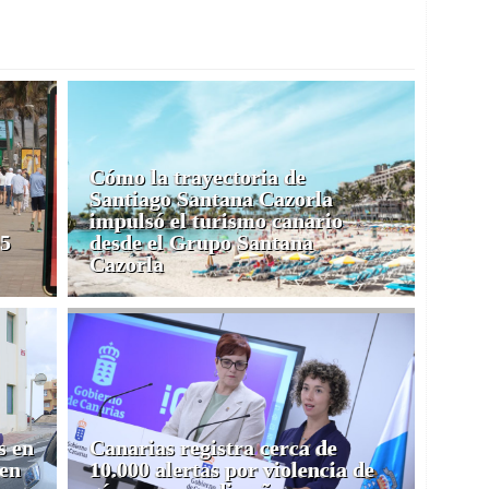
Cómo la trayectoria de
Santiago Santana Cazorla
impulsó el turismo canario
05
desde el Grupo Santana
Cazorla
s en
Canarias registra cerca de
 en
10.000 alertas por violencia de