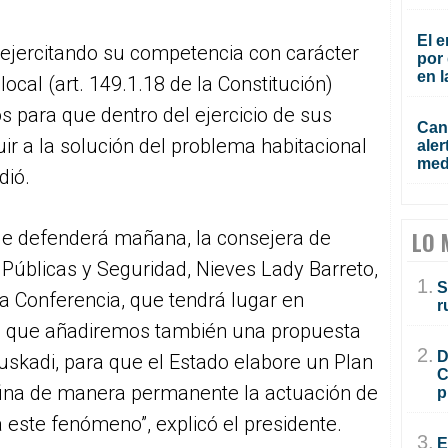
El e
 ejercitando su competencia con carácter
por 
en l
ocal (art. 149.1.18 de la Constitución)
os para que dentro del ejercicio de sus
Cana
r a la solución del problema habitacional
aler
med
dió.
ue defenderá mañana, la consejera de
LO 
 Públicas y Seguridad, Nieves Lady Barreto,
1.
S
la Conferencia, que tendrá lugar en
r
 “al que añadiremos también una propuesta
2.
D
uskadi, para que el Estado elabore un Plan
C
efina de manera permanente la actuación de
p
a este fenómeno”, explicó el presidente.
3.
E