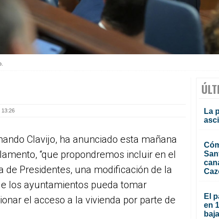
o.
ÚLT
La 
 13:26
asc
rnando Clavijo, ha anunciado esta mañana
Cóm
rlamento, “que propondremos incluir en el
San
can
a de Presidentes, una modificación de la
Caz
ue los ayuntamientos pueda tomar
El p
onar el acceso a la vivienda por parte de
en 
baja