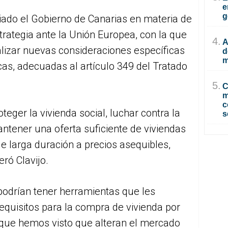
e
g
ciado el Gobierno de Canarias en materia de
strategia ante la Unión Europea, con la que
4.
A
alizar nuevas consideraciones específicas
d
m
icas, adecuadas al artículo 349 del Tratado
5.
C
m
c
eger la vivienda social, luchar contra la
s
antener una oferta suficiente de viviendas
e larga duración a precios asequibles,
ró Clavijo.
“podrían tener herramientas que les
requisitos para la compra de vivienda por
a que hemos visto que alteran el mercado