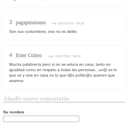
3
pagapensiones
Vie, 16/12/2022 - 19:25
Son sus costumbres, eso no es delito
4
Ester Colero
Lun, 19/12/2022 - 08:52
Mucha palabrería pero si no se educa en casa, tanto en
igualdad como en respeto a todas las personas...un@ es lo
que ve y vive en casa no lo que l@s polític@s quieren que
seamos.
Añadir nuevo comentario
Su nombre