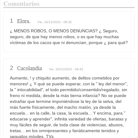
Comentarios
1
Elora.
Vie, 16/12/2022 - 09:32
¿ MENOS ROBOS, O MENOS DENUNCIAS? ¿ Seguro,
seguro, de que hay menos robos, o es que hay muchas
víctimas de los cacos que ni denuncian, porque ¿ para qué?
2
Cacolandia
Vie, 16/12/2022 - 09:43
Aumento, ! y chiquito aumento, de delitos cometidos por
menores! ¿ Y qué se puede esperar, con la " ley del menor",
la " intocabilidad", el todo permitido/consentido/regalado, sin
freno ni medida, desde la más tierna infancia? No se puede
extrañar que termine imponiéndose la ley de la selva, del
más fuerte físicamente, del macho matón, ya desde la
escuela... en la calle, la casa, la escuela... Y encima, para "
educarse y aprender", infinita variedad de ofertas, baratas y
muy fáciles de seguir, de toda clase de violencias, abusos,
tretas... en los omnipresentes y fanáticamente tenidos y
seguidos móviles, TVs