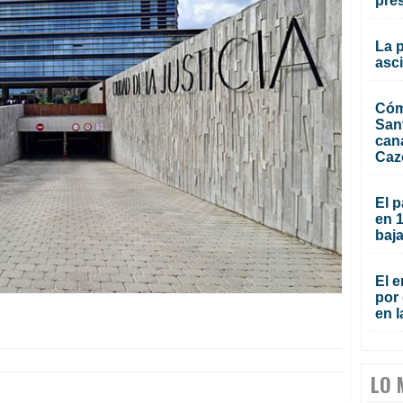
pre
La 
asc
Cóm
San
can
Caz
El p
en 
baja
El e
por 
en l
LO 