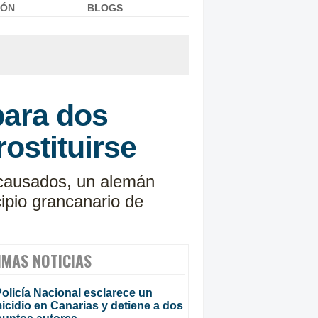
IÓN
BLOGS
para dos
ostituirse
encausados, un alemán
ipio grancanario de
IMAS NOTICIAS
olicía Nacional esclarece un
cidio en Canarias y detiene a dos