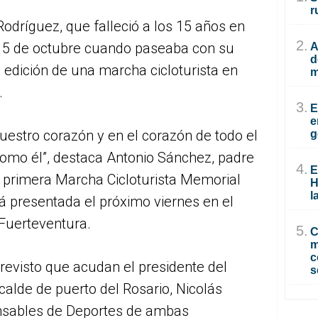
r
odríguez, que falleció a los 15 años en
2.
 15 de octubre cuando paseaba con su
A
d
 edición de una marcha cicloturista en
m
.
3.
E
e
uestro corazón y en el corazón de todo el
g
como él”, destaca Antonio Sánchez, padre
4.
E
la primera Marcha Cicloturista Memorial
H
l
 presentada el próximo viernes en el
 Fuerteventura.
5.
C
m
c
previsto que acudan el presidente del
s
lcalde de puerto del Rosario, Nicolás
onsables de Deportes de ambas