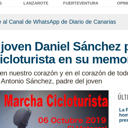
S
LANZAROTE
FUERTEVENTURA
OPIN
 al Canal de WhatsApp de Diario de Canarias
l joven Daniel Sánchez
icloturista en su memo
en nuestro corazón y en el corazón de tod
a Antonio Sánchez, padre del joven
ÚLT
La P
homi
pre