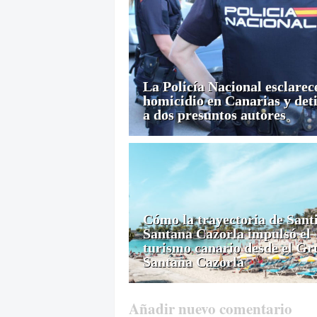
La Policía Nacional esclarec
homicidio en Canarias y det
a dos presuntos autores
Cómo la trayectoria de Sant
Santana Cazorla impulsó el
turismo canario desde el Gr
Santana Cazorla
Añadir nuevo comentario