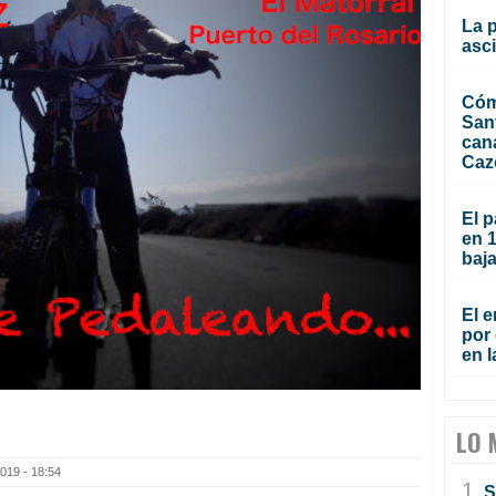
La 
asc
Cóm
San
can
Caz
El p
en 
baja
El e
por 
en l
LO 
019 - 18:54
1.
S