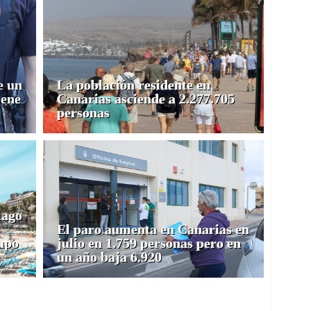
e un
La población residente en
iene
Canarias asciende a 2.277.705
personas
iago
El paro aumenta en Canarias en
upo
julio en 1.759 personas pero en
un año baja 6.920