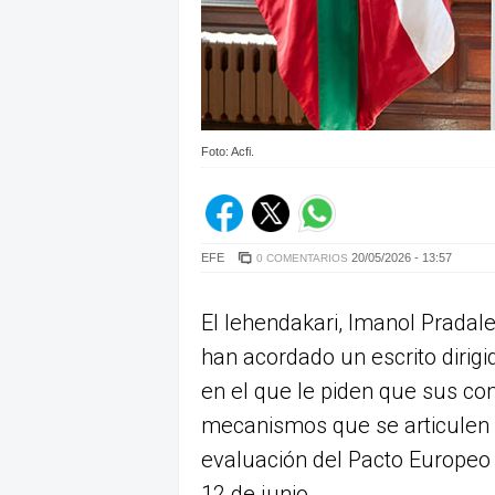
Foto: Acfi.
EFE
20/05/2026 - 13:57
0 COMENTARIOS
El lehendakari, Imanol Pradale
han acordado un escrito dirigi
en el que le piden que sus co
mecanismos que se articulen p
evaluación del Pacto Europeo 
12 de junio.