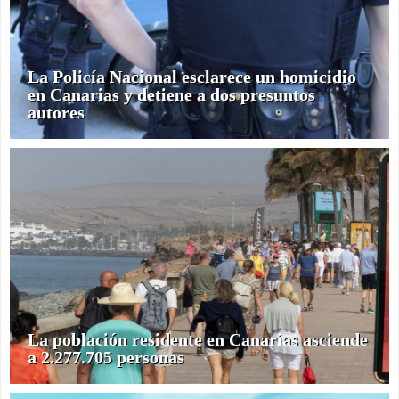
La Policía Nacional esclarece un homicidio
en Canarias y detiene a dos presuntos
autores
La población residente en Canarias asciende
a 2.277.705 personas