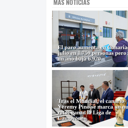
MÁS NOTICIAS
El paro aumenta en Canaria
julio en 1.759 personas pero
un año baja 6.920
Tras el Mundial, el canario
Yéremy Pino se marca un n
reto: ganar la Liga de
Campeones