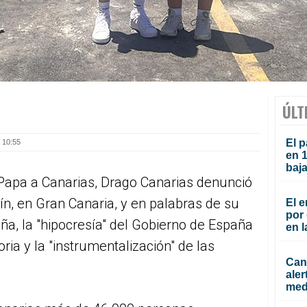
ÚLT
El p
 10:55
en 
baja
 Papa a Canarias, Drago Canarias denunció
n, en Gran Canaria, y en palabras de su
El e
por 
a, la "hipocresía" del Gobierno de España
en l
oria y la "instrumentalización" de las
Cana
aler
med