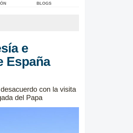
IÓN
BLOGS
sía e
de España
esacuerdo con la visita
egada del Papa