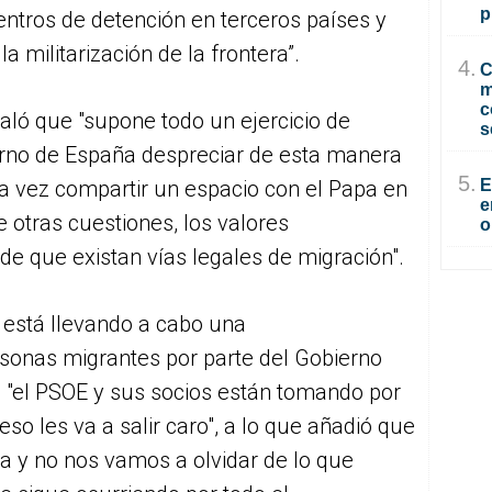
p
entros de detención en terceros países y
 militarización de la frontera”.
4.
C
m
c
aló que "supone todo un ejercicio de
s
erno de España despreciar de esta manera
5.
la vez compartir un espacio con el Papa en
E
e
e otras cuestiones, los valores
o
de que existan vías legales de migración".
e está llevando a cabo una
rsonas migrantes por parte del Gobierno
ue "el PSOE y sus socios están tomando por
eso les va a salir caro", a lo que añadió que
 y no nos vamos a olvidar de lo que