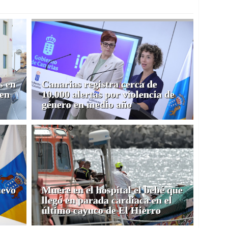
s en
Canarias registra cerca de
 en
10.000 alertas por violencia de
género en medio año
uevo
Muere en el hospital el bebé que
llegó en parada cardiaca en el
último cayuco de El Hierro