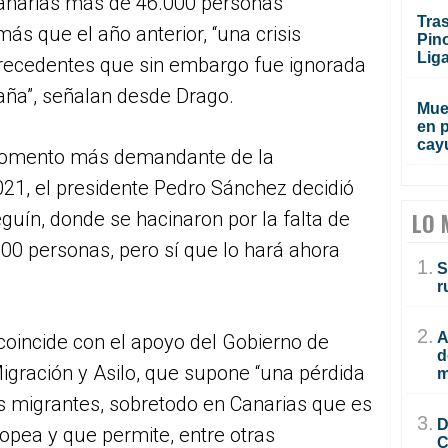
Canarias más de 46.000 personas
Tras
más que el año anterior, “una crisis
Pino
Lig
precedentes que sin embargo fue ignorada
aña”, señalan desde Drago.
Muer
en p
cay
momento más demandante de la
21, el presidente Pedro Sánchez decidió
eguín, donde se hacinaron por la falta de
LO 
600 personas, pero sí que lo hará ahora
1.
S
r
2.
A
coincide con el apoyo del Gobierno de
d
gración y Asilo, que supone “una pérdida
m
s migrantes, sobretodo en Canarias que es
3.
D
ropea y que permite, entre otras
C