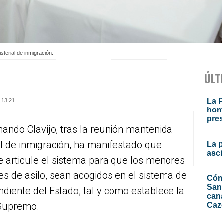
sterial de inmigración.
ÚLT
La P
 13:21
homi
pre
nando Clavijo, tras la reunión mantenida
al de inmigración, ha manifestado que
La 
asc
 articule el sistema para que los menores
de asilo, sean acogidos en el sistema de
Cóm
San
ndiente del Estado, tal y como establece la
can
 Supremo.
Caz