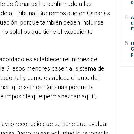
o
nte de Canarias ha confirmado a los
ado al Tribunal Supremos que en Canarias
4.
A
uación, porque también deben incluirse
d
m
, no solol os que tiene el expediente
5.
D
C
p
 acordado es establecer reuniones de
 día 9, esos menores pasen al sistema de
stado, tal y como establece el auto del
enen que salir de Canarias porque la
ce imposible que permanezcan aquí”,
lavijo reconoció que se tiene que evaluar
ncias, “pero en esa voluntad lo razonable