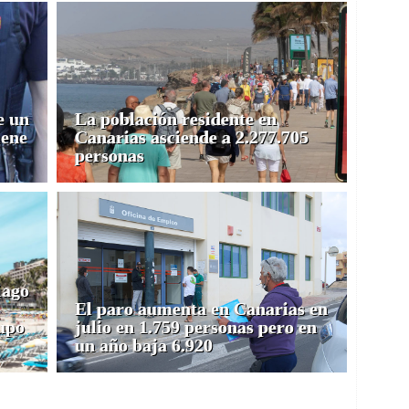
e un
La población residente en
iene
Canarias asciende a 2.277.705
personas
iago
El paro aumenta en Canarias en
upo
julio en 1.759 personas pero en
un año baja 6.920