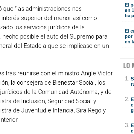
El p
ró que “las administraciones nos
en 
baja
 interés superior del menor así como
izado los servicios jurídicos de la
El e
hecho posible el auto del Supremo para
por 
en l
eneral del Estado a que se implicase en un
LO 
s tras reunirse con el ministro Angle Víctor
1.
S
ión, la consejera de Bienestar Social, los
r
 jurídicos de la Comunidad Autónoma, y de
2.
E
stra de Inclusión, Seguridad Social y
e
istra de Juventud e Infancia, Sira Rego y
g
nterior.
3.
E
e