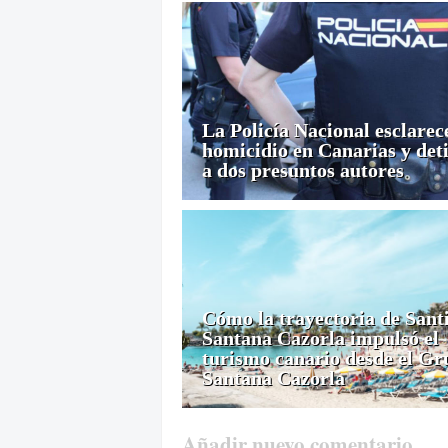
La Policía Nacional esclarec
homicidio en Canarias y det
a dos presuntos autores
Cómo la trayectoria de Sant
Santana Cazorla impulsó el
turismo canario desde el Gr
Santana Cazorla
Añadir nuevo comentario