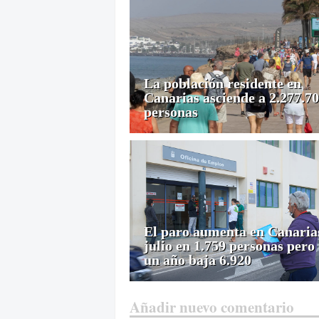
La población residente en
Canarias asciende a 2.277.7
personas
El paro aumenta en Canaria
julio en 1.759 personas pero
un año baja 6.920
Añadir nuevo comentario