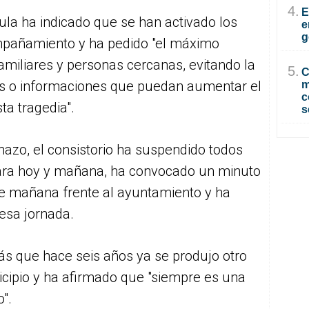
4.
E
la ha indicado que se han activado los
e
g
mpañamiento y ha pedido "el máximo
familiares y personas cercanas, evitando la
5.
C
s o informaciones que puedan aumentar el
m
c
ta tragedia".
s
azo, el consistorio ha suspendido todos
 para hoy y mañana, ha convocado un minuto
 de mañana frente al ayuntamiento y ha
 esa jornada.
ás que hace seis años ya se produjo otro
cipio y ha afirmado que "siempre es una
".