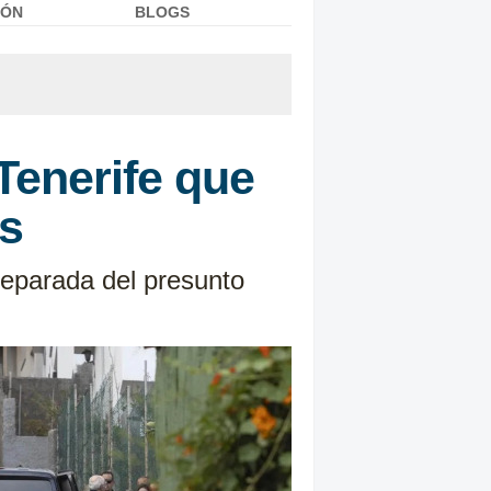
IÓN
BLOGS
Tenerife que
s
separada del presunto