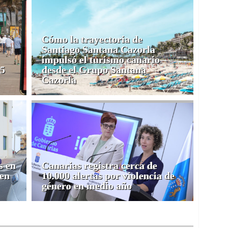
Cómo la trayectoria de
Santiago Santana Cazorla
impulsó el turismo canario
05
desde el Grupo Santana
Cazorla
s en
Canarias registra cerca de
 en
10.000 alertas por violencia de
género en medio año