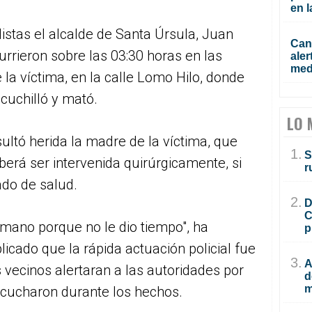
en l
istas el alcalde de Santa Úrsula, Juan
Cana
rrieron sobre las 03:30 horas en las
aler
med
 la víctima, en la calle Lomo Hilo, donde
cuchilló y mató.
LO 
ultó herida la madre de la víctima, que
1.
S
erá ser intervenida quirúrgicamente, si
r
ado de salud.
2.
D
C
rmano porque no le dio tiempo", ha
p
icado que la rápida actuación policial fue
3.
A
 vecinos alertaran a las autoridades por
d
m
scucharon durante los hechos.