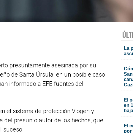
ÚLT
La 
asc
rto presuntamente asesinada por su
Cóm
feño de Santa Úrsula, en un posible caso
San
can
han informado a EFE fuentes del
Caz
El p
en 
en el sistema de protección Viogen y
baja
 del presunto autor de los hechos, que
El e
l suceso.
por 